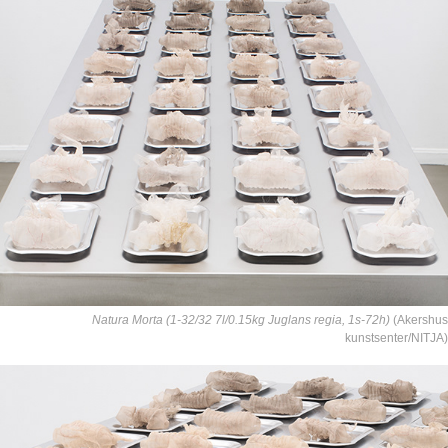
Natura Morta (1-32/32 7l/0.15kg Juglans regia, 1s-72h)
(Akershus
kunstsenter/NITJA)